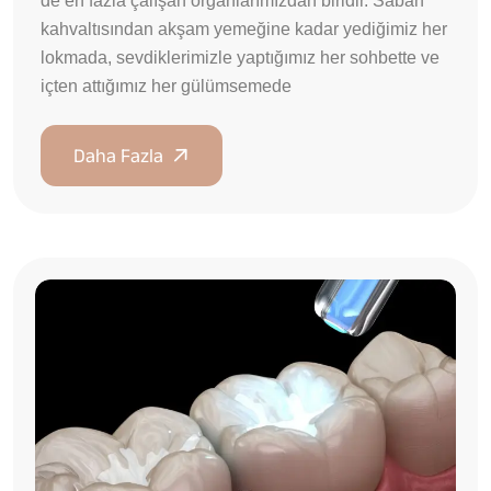
de en fazla çalışan organlarımızdan biridir. Sabah
kahvaltısından akşam yemeğine kadar yediğimiz her
lokmada, sevdiklerimizle yaptığımız her sohbette ve
içten attığımız her gülümsemede