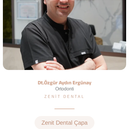
Dt.Özgür Aydın Ergünay
Ortodonti
ZENIT DENTAL
Zenit Dental Çapa