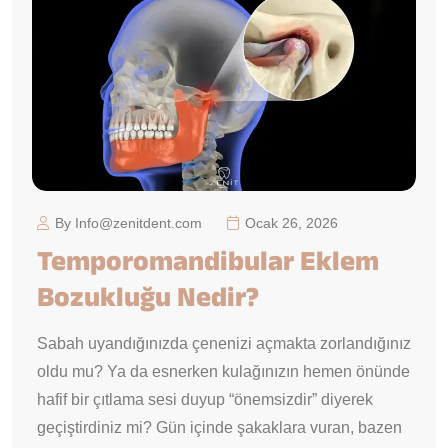
By Info@zenitdent.com
Ocak 26, 2026
Temporomandibular Eklem
Bozukluğu Nedir?
Sabah uyandığınızda çenenizi açmakta zorlandığınız
oldu mu? Ya da esnerken kulağınızın hemen önünde
hafif bir çıtlama sesi duyup “önemsizdir” diyerek
geçiştirdiniz mi? Gün içinde şakaklara vuran, bazen