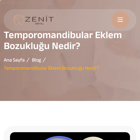
Temporomandibular Eklem
Bozukluğu Nedir?
Ana Sayfa
Blog
Temporomandibular Eklem Bozukluğu Nedir?