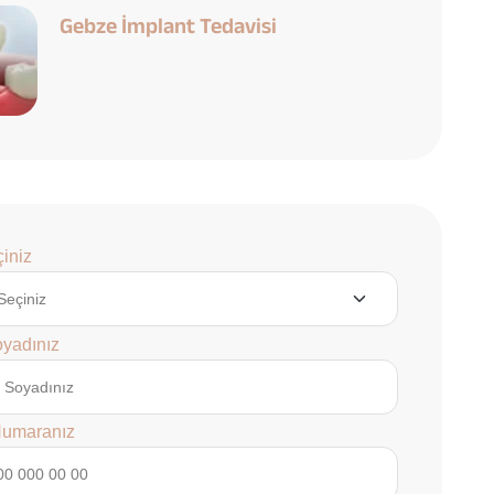
Gebze İmplant Tedavisi
iniz
oyadınız
Numaranız