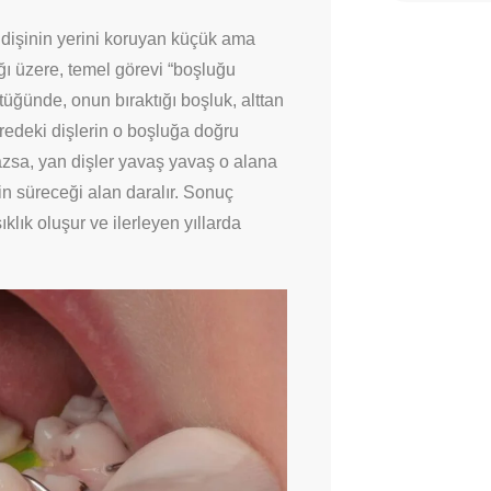
t dişinin yerini koruyan küçük ama
ağı üzere, temel görevi “boşluğu
ştüğünde, onun bıraktığı boşluk, alttan
redeki dişlerin o boşluğa doğru
zsa, yan dişler yavaş yavaş o alana
in süreceği alan daralır. Sonuç
klık oluşur ve ilerleyen yıllarda