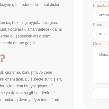
siyon gibi nedenlerle — süt dişleri
E-posta 
len diş hekimliği uygulaması girer.
Konu
uğunu koruyarak, alttan gelecek daimi
eride oluşabilecek diş dizilimi
emlerin önüne geçilir.
Mesajını
?
eğil, çiğneme, konuşma ve çene
k önem taşır. Bu süreçte süt dişleri,
eri için adeta bir “yol gösterici”
şme ya da travma gibi nedenlerle
durumlarda devreye “yer tutucu” adı