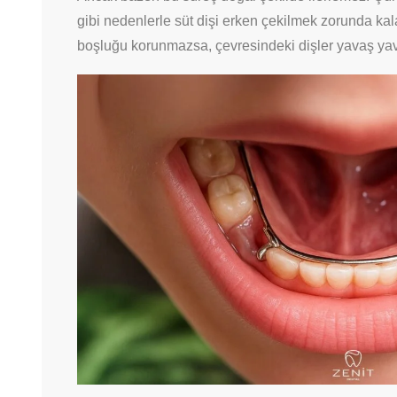
gibi nedenlerle süt dişi erken çekilmek zorunda kala
boşluğu korunmazsa, çevresindeki dişler yavaş yav