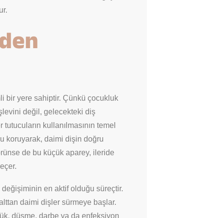
ur.
eden
i bir yere sahiptir. Çünkü çocukluk
evini değil, gelecekteki diş
r tutucuların kullanılmasının temel
ğu koruyarak, daimi dişin doğru
örünse de bu küçük aparey, ileride
eçer.
değişiminin en aktif olduğu süreçtir.
 alttan daimi dişler sürmeye başlar.
rük, düşme, darbe ya da enfeksiyon