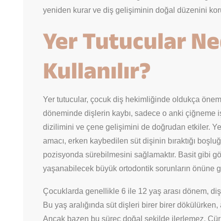
yeniden kurar ve diş gelişiminin doğal düzenini kor
Yer Tutucular N
Kullanılır?
Yer tutucular, çocuk diş hekimliğinde oldukça öneml
döneminde dişlerin kaybı, sadece o anki çiğneme işl
dizilimini ve çene gelişimini de doğrudan etkiler. Ye
amacı, erken kaybedilen süt dişinin bıraktığı boşlu
pozisyonda sürebilmesini sağlamaktır. Basit gibi g
yaşanabilecek büyük ortodontik sorunların önüne g
Çocuklarda genellikle 6 ile 12 yaş arası dönem, diş 
Bu yaş aralığında süt dişleri birer birer dökülürken,
Ancak bazen bu süreç doğal şekilde ilerlemez. Çü